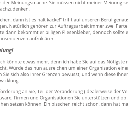
inie der Meinungsmache. Sie müssen nicht meiner Meinung sei
nachzudenken.
hen, dann ist es halt kacke!" trifft auf unseren Beruf genau
. Natürlich gehören zur Auftragsarbeit immer zwei Parte
hte dann bekommt er billigen Fliesenkleber, dennoch sollt
onsequenzen aufzuklären.
lung!
 ich könnte etwas mehr, denn ich habe Sie auf das Nötigste r
t. Würde das nun ausreichen um einer Organisation einen 
n Sie sich also Ihrer Grenzen bewusst, und wenn diese Ihnen 
wicklung.
ufforderung an Sie, Teil der Veränderung (idealerweise der V
are, Firmen und Organisationen Sie unterstützen und ob S
hen setzen können. Ein bisschen reicht schon, dann hat man